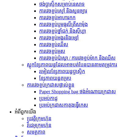
ថង់ប្លាស្ទិកសម្រាប់នេសាទ
ការវេចខ្ចប់ស្មៅ និងសួនច្បារ
ការវេចខ្ចប់អាហារកក
ការវេចខ្ចប់បូមធូលីត្រីសាម៉ុង
ការវេចខ្ចប់ថ្នាំជក់ និងស៊ីហ្គា
ការវេចខ្ចប់អង្ករនិងម្សៅ
ការវេចខ្ចប់ឈីស
ការវេចខ្ចប់អុស
ការវេចខ្ចប់ប៉ាស្តា / ការវេចខ្ចប់ម៉ាក និងឈីស
ស្តុកខ្សែភាពយន្តដែលអាចបត់បែនបានតាមតម្រូវការ
រមៀលខ្សែភាពយន្តប្លាស្ទិក
ខ្សែភាពយន្តគម្រប
ការវេចខ្ចប់ក្រដាសផ្ទាល់ខ្លួន
Paper Shopping bag ថង់អំណោយក្រដាស
ប្រអប់​កាដូ
ប្រអប់ក្រដាសកាតុងធ្វើកេស
អំពី​ពួក​យើង
ប្រវត្តិ​ក្រុមហ៊ុន
វីដេអូក្រុមហ៊ុន
សមត្ថភាព