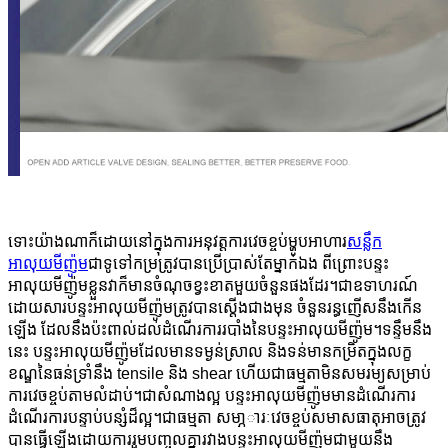
ទោះយ៉ាងណាក៏ដោយនៅក្នុងការអនុវត្តការវេចខ្ចប់ម្ហូបអាហារ
សន្លឹក
អាលុយមីញ៉ូម
ជាទូទៅកម្រត្រូវបានប្រើប្រាស់តែម្នាក់ឯង ពីព្រោះបន្ទះ
អាលុយមីញ៉ូមខ្លួនវាក៏មានចំណុចខ្វះខាតមួយចំនួនផងដែរ។ជាឧទាហរណ៍
ដោយសារបន្ទះអាលុយមីញ៉ូមត្រូវបានស្តើងជាងមុន ចំនួនរន្ធញើសនឹងកើន
ឡើង ដែលនឹងប៉ះពាល់ដល់ដំណើរការរបាំងនៃបន្ទះអាលុយមីញ៉ូម។ទន្ទឹមនឹង
នេះ បន្ទះអាលុយមីញ៉ូមដែលមានទម្ងន់ស្រាល និងទន់មានកម្រិតក្នុងលក្ខ
ខណ្ឌនៃធន់ទ្រាំនឹង tensile និង shear ហើយជាធម្មតាមិនសមរម្យសម្រាប់
ការវេចខ្ចប់តាមលំដាប់។ជាសំណាងល្អ បន្ទះអាលុយមីញ៉ូមមានដំណើរការ
ដំណើរការបន្ទាប់បន្សំដ៏ល្អ។ជាធម្មតា សមា្ភារៈវេចខ្ចប់សមាសធាតុអាចត្រូវ
បានធ្វើឡើងដោយការរួមបញ្ចូលគ្នារវាងបន្ទះអាលុយមីញ៉ូមជាមួយនឹង