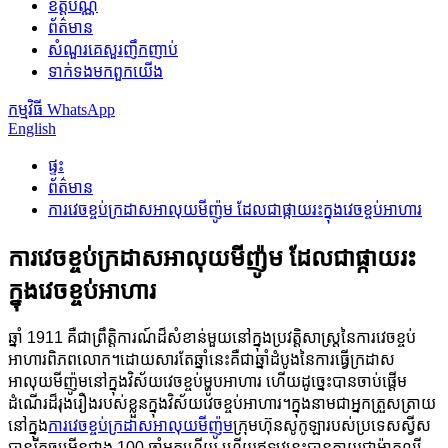
ខិត្តប័ណ្ណ
ព័ត៌មាន
សំណួរគេសួរញឹកញាប់
ទាក់ទង​មក​ពួក​យើង
កម្មវិធី WhatsApp
English
ផ្ទះ
ព័ត៌មាន
ការវេចខ្ចប់ក្រដាសអាលុយមីញ៉ូម ដែលជាផ្កាយរះក្នុងវេចខ្ចប់អាហារ
ការវេចខ្ចប់ក្រដាសអាលុយមីញ៉ូម ដែលជាផ្កាយរះ
ក្នុងវេចខ្ចប់អាហារ
ឆ្នាំ 1911 គឺជាព្រឹត្តិការណ៍ដ៏សំខាន់មួយនៅក្នុងប្រវត្តិសាស្ត្រនៃការវេចខ្ចប់
អាហារពិភពលោក។ដោយសារតែឆ្នាំនេះគឺជាឆ្នាំដំបូងនៃការធ្វើក្រដាស
អាលុយមីញ៉ូមនៅក្នុងវិស័យវេចខ្ចប់ម្ហូបអាហារ ហើយដូច្នេះបានចាប់ផ្តើម
ដំណើរដ៏រុងរឿងរបស់ខ្លួនក្នុងវិស័យវេចខ្ចប់អាហារ។ក្នុងនាមជាអ្នកត្រួសត្រាយ
នៅក្នុង
ការវេចខ្ចប់ក្រដាសអាលុយមីញ៉ូម
ក្រុមហ៊ុនសូកូឡារបស់ប្រទេសស្វីស
បានរីកចម្រើនជាង 100 ឆ្នាំមកហើយ ហើយឥឡូវនេះបានក្លាយជាម៉ាកល្បី