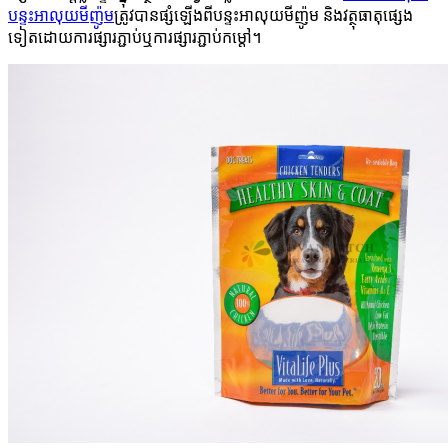
បន្ទះអាលុយមីញ៉ូម
ត្រូវបានផ្សំឡើងពីបន្ទះអាលុយមីញ៉ូម និងវត្ថុធាតុផ្សេង
ទៀតដោយការផ្សារភ្ជាប់ឬការផ្សារភ្ជាប់កម្ដៅ។