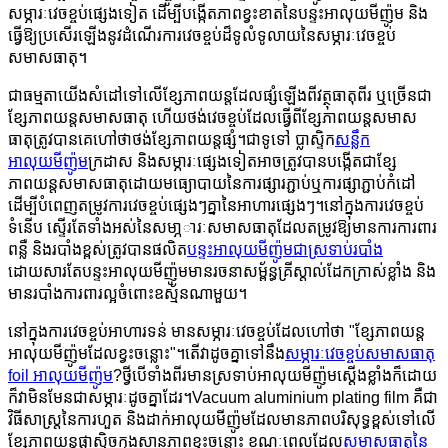
សម្ភារៈវេចខ្ចប់ផ្សេងទៀត ដើម្បីបង្កើតភាពខ្វះខាតនៃបន្ទះអាលុយមីញ៉ូម និង
ធ្វើឱ្យប្រសើរឡើងនូវដំណើរការវេចខ្ចប់ដ៏ទូលំទូលាយនៃសម្ភារៈវេចខ្ចប់
សមាសធាតុ។
ជាធម្មតាយើងសំដៅទៅលើខ្សែភាពយន្តដែលផ្សំឡើងពីវត្ថុធាតុពីរ ឬច្រើនជា
ខ្សែភាពយន្តសមាសធាតុ ហើយថង់វេចខ្ចប់ដែលធ្វើពីខ្សែភាពយន្តសមាស
ធាតុត្រូវបានគេហៅថាថង់ខ្សែភាពយន្តផ្សំ។ជាទូទៅ ប្លាស្ទិក
សន្លឹក
អាលុយមីញ៉ូម
ក្រដាស និងសម្ភារៈផ្សេងទៀតអាចត្រូវបានបង្កើតជាខ្សែ
ភាពយន្តសមាសធាតុដោយមធ្យោបាយនៃការផ្សារភ្ជាប់ឬការផ្សាភ្ជាប់កំដៅ
ដើម្បីបំពេញតម្រូវការវេចខ្ចប់ផ្សេងៗគ្នានៃអាហារផ្សេងៗ។នៅក្នុងការវេចខ្ចប់
ទំនើប ស្ទើរតែទាំងអស់នៃសមា្ភារៈសមាសធាតុដែលតម្រូវឱ្យមានការការពារ
ពន្លឺ និងរបាំងខ្ពស់ត្រូវបានផលិត
បន្ទះអាលុយមីញ៉ូមជាស្រទាប់របាំង
ដោយសារតែបន្ទះអាលុយមីញ៉ូមមានរចនាសម្ព័ន្ធគ្រីស្តាល់ដែកក្រាស់ខ្លាំង និង
មានរបាំងការពារល្អចំពោះឧស្ម័នណាមួយ។
នៅក្នុងការវេចខ្ចប់អាហារទន់ មានសម្ភារៈវេចខ្ចប់ដែលហៅថា "ខ្សែភាពយន្ត
អាលុយមីញ៉ូមដែលខ្វះចន្លោះ"។តើវាដូចគ្នាទៅនឹង
សម្ភារៈវេចខ្ចប់សមាសធាតុ
foil អាលុយមីញ៉ូម
?ថ្វីបើទាំងពីរមានស្រទាប់អាលុយមីញ៉ូមស្តើងខ្លាំងក៏ដោយ
ក៏វាមិនមែនជាសម្ភារៈដូចគ្នាដែរ។Vacuum aluminium plating film គឺជា
វិធីសាស្រ្តនៃការហួត និងដាក់អាលុយមីញ៉ូមដែលមានភាពបរិសុទ្ធខ្ពស់ទៅលើ
ខ្សែភាពយន្តផ្លាស្ទិចក្នុងស្ថានភាពខ្វះចន្លោះ ខណៈពេលដែល
សមាសធាតុនៃ