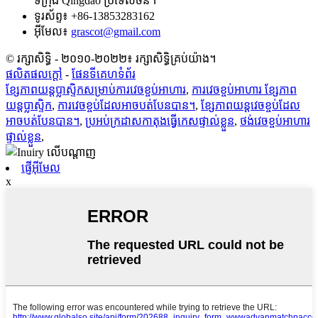
ទីក្រុង Qingdao ប្រទេសចិន។
ទូរស័ព្ទ៖
+86-13853283162
អ៊ីមែល៖
grascot@gmail.com
© រក្សាសិទ្ធិ - ២០១០-២០២២៖ រក្សាសិទ្ធិគ្រប់យ៉ាង។
ផលិតផលក្តៅ
-
ផែនទីគេហទំព័រ
ខ្សែភាពយន្តប្លាស្ទិកសម្រាប់ការវេចខ្ចប់អាហារ
,
ការវេចខ្ចប់អាហារ ខ្សែភាព
យន្តប្លាស្ទិក
,
ការវេចខ្ចប់ដែលអាចបត់បែនបាន។
,
ខ្សែភាពយន្តវេចខ្ចប់ដែល
អាចបត់បែនបាន។
,
ប្រអប់ក្រដាសកាតុងធ្វើកេសផ្ទាល់ខ្លួន
,
ថង់វេចខ្ចប់អាហារ
ផ្ទាល់ខ្លួន
,
ផ្ញើអ៊ីមែល
x