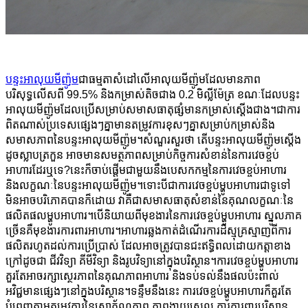
បន្ទះអាលុយមីញ៉ូម
ជាធម្មតាសំដៅលើអាលុយមីញ៉ូមដែលមានភាព
បរិសុទ្ធលើសពី 99.5% និងកម្រាស់តិចជាង 0.2 មិល្លីម៉ែត្រ ខណៈដែលបន្ទះ
អាលុយមីញ៉ូមដែលប្រើសម្រាប់សមាសធាតុផ្សំមានកម្រាស់ស្តើងជាង។ជាការ
ពិតណាស់ប្រទេសផ្សេងៗគ្នាមានតម្រូវការខុសៗគ្នាសម្រាប់កម្រាស់និង
សមាសភាពនៃបន្ទះអាលុយមីញ៉ូម។សំណួរ​សួរថា តើ​បន្ទះ​អាលុយមីញ៉ូម​ស្តើង​
ដូច​ស្លាប​ត្រកួន អាច​មាន​សមត្ថភាព​សម្រាប់​កិច្ចការ​សំខាន់​នៃ​ការវេចខ្ចប់​
អាហារ​ដែរ​ឬទេ?នេះក៏ចាប់ផ្តើមជាមួយនឹងបេសកកម្មនៃការវេចខ្ចប់អាហារ
និងលក្ខណៈនៃបន្ទះអាលុយមីញ៉ូម។ទោះបីជាការវេចខ្ចប់ម្ហូបអាហារជាទូទៅ
មិនអាចបរិភោគបានក៏ដោយ វាគឺជាសមាសធាតុសំខាន់នៃគុណលក្ខណៈនៃ
ផលិតផលម្ហូបអាហារ។បើនិយាយពីមុខងារនៃការវេចខ្ចប់ម្ហូបអាហារ ស្នូលភាគ
ច្រើនគឺមុខងារការពារអាហារ។អាហារឆ្លងកាត់ដំណើរការដ៏ស្មុគ្រស្មាញពីការ
ផលិតរហូតដល់ការប្រើប្រាស់ ដែលអាចត្រូវបានជះឥទ្ធិពលដោយកត្តាខាង
ក្រៅដូចជា ជីវវិទ្យា គីមីវិទ្យា និងរូបវិទ្យានៅក្នុងបរិស្ថាន។ការវេចខ្ចប់ម្ហូបអាហារ
គួរតែអាចរក្សាស្ថេរភាពនៃគុណភាពអាហារ និងទប់ទល់នឹងផលប៉ះពាល់
អវិជ្ជមានផ្សេងៗនៅក្នុងបរិស្ថាន។ទន្ទឹមនឹងនេះ ការវេចខ្ចប់ម្ហូបអាហារក៏គួរតែ
បំពេញតាមតម្រូវការនៃសោភ័ណភាព ភាពងាយស្រួល ការការពារបរិស្ថាន