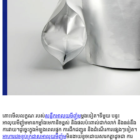
តោះមើលលក្ខណៈរបស់
សន្លឹកអាលុយមីញ៉ូម
ម្តងទៀត។ទីមួយ បន្ទះ
អាលុយមីញ៉ូមមានកម្លាំងមេកានិចខ្ពស់ និងផលប៉ះពាល់ជាក់លាក់ និងធន់នឹង
ការវាយ។ដូច្នេះក្នុងអំឡុងពេលផ្ទុក ការដឹកជញ្ជូន និងដំណើរការផ្សេងៗទៀត។
អាហារវេចខ្ចប់ក្រដាសអាលុយមីញ៉ូម
មិនងាយខូចដោយសារកត្តាដូចជា ការ