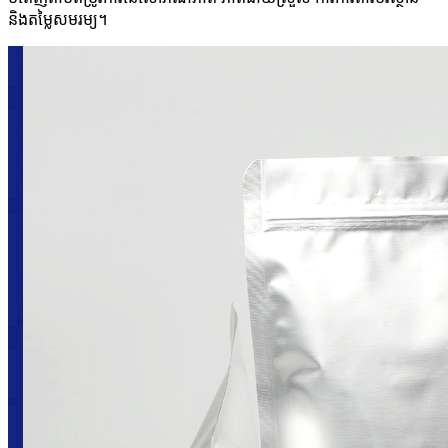
និងតម្លៃសមរម្យ។