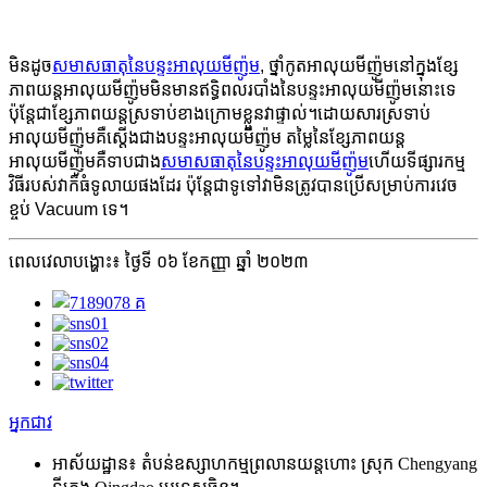
មិន​ដូច
សមាសធាតុនៃបន្ទះអាលុយមីញ៉ូម
, ថ្នាំកូតអាលុយមីញ៉ូមនៅក្នុងខ្សែ
ភាពយន្តអាលុយមីញ៉ូមមិនមានឥទ្ធិពលរបាំងនៃបន្ទះអាលុយមីញ៉ូមនោះទេ
ប៉ុន្តែជាខ្សែភាពយន្តស្រទាប់ខាងក្រោមខ្លួនវាផ្ទាល់។ដោយសារស្រទាប់
អាលុយមីញ៉ូមគឺស្តើងជាងបន្ទះអាលុយមីញ៉ូម តម្លៃនៃខ្សែភាពយន្ត
អាលុយមីញ៉ូមគឺទាបជាង
សមាសធាតុនៃបន្ទះអាលុយមីញ៉ូម
ហើយទីផ្សារកម្ម
វិធីរបស់វាក៏ធំទូលាយផងដែរ ប៉ុន្តែជាទូទៅវាមិនត្រូវបានប្រើសម្រាប់ការវេច
ខ្ចប់ Vacuum ទេ។
ពេលវេលាបង្ហោះ៖ ថ្ងៃទី ០៦ ខែកញ្ញា ឆ្នាំ ២០២៣
អ្នកជាវ
អាស័យដ្ឋាន៖
តំបន់ឧស្សាហកម្មព្រលានយន្តហោះ ស្រុក Chengyang