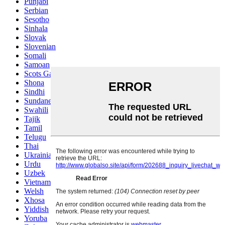
Punjabi
Serbian
Sesotho
Sinhala
Slovak
Slovenian
Somali
Samoan
Scots Gaelic
Shona
Sindhi
Sundanese
Swahili
Tajik
Tamil
Telugu
Thai
Ukrainian
Urdu
Uzbek
Vietnamese
Welsh
Xhosa
Yiddish
Yoruba