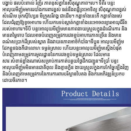
បង្ហាប់ ផលប៉ះពាល់ រំញ័រ ភាពខុសគ្នានៃសីតុណ្ហភាព។ល។ ទីពីរ បន្ទះ
អាលុយមីញ៉ូមមានរបាំងការពារខ្ពស់ ធន់នឹងពន្លឺព្រះអាទិត្យ សីតុណ្ហភាពខ្ពស់
សំណើម អុកស៊ីហ្សែន មីក្រូសរីរាង្គ ជាដើម។ កត្តាទាំងនេះគឺ កត្តាទាំងអស់
ដែលជំរុញឱ្យខូចអាហារ ហើយការទប់ស្កាត់កត្តាទាំងនេះអាចពន្យារអាយុជីវិត
របស់អាហារ។ទីបី បន្ទះអាលុយមីញ៉ូមមានភាពងាយស្រួលក្នុងដំណើរការ និង
មានតម្លៃទាប ដែលអាចបំពេញតម្រូវការវេចខ្ចប់អាហារភាគច្រើន និងមាន
ពណ៌សប្រាក់ដ៏ស្រស់ស្អាត និងវាយនភាពអាថ៌កំបាំង។ទីបួន អាលុយមីញ៉ូម
ដែកខ្លួនឯងគឺជាលោហៈទម្ងន់ស្រាល ហើយបន្ទះអាលុយមីញ៉ូមស្តើងបំផុត
បំពេញតាមតម្រូវការមូលដ្ឋាននៃការវេចខ្ចប់ទម្ងន់ស្រាល ដែលមាន
សារៈសំខាន់ខ្លាំងណាស់សម្រាប់ការកាត់បន្ថយថ្លៃដឹកជញ្ជូន។ទីប្រាំ បន្ទះ
អាលុយមីញ៉ូមមិនមានជាតិពុល និងគ្មានក្លិន ងាយស្រួលក្នុងការកែច្នៃឡើងវិញ
និងបំពេញតាមតម្រូវការនៃការការពារបរិស្ថានបៃតង និងការអភិវឌ្ឍន៍ប្រកប
ដោយចីរភាព។