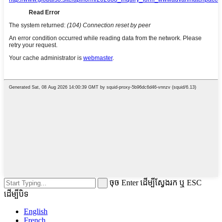
ចុច Enter ដើម្បីស្វែងរក ឬ ESC
ដើម្បីបិទ
English
French