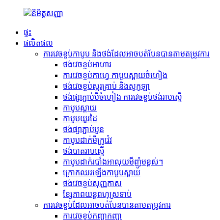
ផ្ទះ
ផលិតផល
ការវេចខ្ចប់កាបូប និងថង់ដែលអាចបត់បែនបានតាមតម្រូវការ
ថង់វេចខ្ចប់អាហារ
ការវេចខ្ចប់កាហ្វេ កាបូបស្ពាយចំហៀង
ថង់វេចខ្ចប់ស្ករគ្រាប់ និងសូកូឡា
ថង់ផ្សាភ្ជាប់បីចំហៀង ការវេចខ្ចប់ថង់រាបស្មើ
កាបូបស្ពាយ
កាបូបយួរដៃ
ថង់ផ្សាភ្ជាប់បួន
កាបូបដាក់មីក្រូវ៉េវ
ថង់បាតរាបស្មើ
កាបូបដាក់របាំងអាលុយមីញ៉ូមខ្ពស់។
ក្រោកឈរឡើងកាបូបស្ពាយ
ថង់វេចខ្ចប់សុញ្ញកាស
ខ្សែភាពយន្តពហុស្រទាប់
ការវេចខ្ចប់ដែលអាចបត់បែនបានតាមតម្រូវការ
ការវេចខ្ចប់កញ្ឆាកញ្ឆា