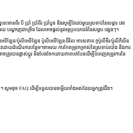
េះមានពីរ បី ប្រាំ ប្រាំពីរ ប្រាំបួន និងសូម្បីតែដប់មួយស្រទាប់នៃសម្ភារៈវេច
តាមរយៈបណ្តាញជាច្រើន ដែលអាចផ្តល់នូវអត្ថប្រយោជន៍នៃសម្ភារៈផ្សេងៗ។
លីអេទីឡែន/ប៉ូលីអេទីឡែន ប៉ូលីអេទីឡែន/វីនីល អាសេតាត កូប៉ូលីមឺរ/ប៉ូលីភីលីន
វដោយដំណើរការបន្ថែម។តាមរយៈការកែតម្រូវកម្រាស់នៃស្រទាប់របាំង និងការ
ាចត្រូវបានផ្លាស់ប្តូរ និងបែងចែកដោយភាពបត់បែនដើម្បីបំពេញតម្រូវការនៃ
ល។ សូមចុច FAQ ដើម្បីទទួលបានចម្លើយទាំងអស់ដែលអ្នកត្រូវដឹង។