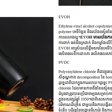
EVOH
Ethylene-vinyl alcohol copolymer 
polymer អេទីឡែន និងរបាំងឧស្ម័ននៃវ
ភាពរលោងល្អ។
EVOH មានរបាំងការពារ
ការពាក់ ធន់នឹងត្រជាក់ និងកម្លាំងលើ
EVOH អាស្រ័យលើខ្លឹមសារនៃអេទ
ផលិតផលទឹកដោះគោ ផលិតផលសាច
PVDC
Polyvinylidene chloride គឺជាវត្ថុធ
សីតុណ្ហភាព decomposition នៃ ho
ដូច្នេះវាពិបាកក្នុងការរលាយ។ដូច្នេះ P
chloride ដែលមានភាពតឹងនៃឧស្ម័នល្អ
ដំបូងវាត្រូវបានប្រើជាចម្បងសម្រាប់ការវេច
ក្នុង​ទសវត្សរ៍​ឆ្នាំ 1950។ជាពិសេសកា
បរិមាណដ៏ច្រើន ជាមួយនឹងការបង្កើនល
ទំនើប បដិវត្តនៃចង្ក្រានមីក្រូវ៉េវ និ