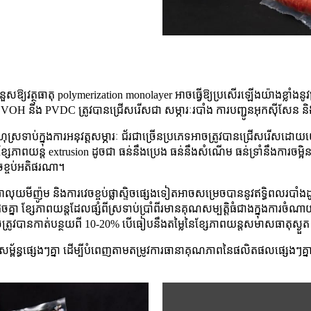
ាប់ជំនួសឱ្យវត្ថុធាតុ polymerization monolayer អាចធ្វើឱ្យប្រសើរឡើងយ៉ាងខ្លាំងន
EVOH និង PVDC ត្រូវបានជ្រើសរើសជា សម្ភារៈរបាំង ការបញ្ជូនអុកស៊ីសែន 
ស្រទាប់ក្នុងការអនុវត្តសម្ភារៈ ជ័រជាច្រើនប្រភេទអាចត្រូវបានជ្រើសរើសដោយ
ភាពយន្ត extrusion ដូចជា ធន់នឹងប្រេង ធន់នឹងសំណើម ធន់ទ្រាំនឹងការចម្អិនអាហ
​វេចខ្ចប់​អតិផរណា។
លុយមីញ៉ូម និងការវេចខ្ចប់ផ្លាស្ទិចផ្សេងទៀតអាចសម្រេចបាននូវឥទ្ធិពលរបាំងដូច
្នា ខ្សែភាពយន្តដែលផ្សំពីស្រទាប់ប្រាំពីរមានគុណសម្បត្តិធំជាងក្នុងការចំណ
ត្រូវបានកាត់បន្ថយពី 10-20% បើធៀបនឹងតម្លៃនៃខ្សែភាពយន្តសមាសធាតុស្ង
ព័ន្ធផ្សេងៗគ្នា ដើម្បីបំពេញតាមតម្រូវការធានាគុណភាពនៃផលិតផលផ្សេងៗគ្ន