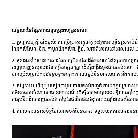
លក្ខណៈនៃខ្សែភាពយន្តចម្រុះពហុស្រទាប់៖
1. ទ្រព្យសម្បត្តិរបាំងខ្ពស់: ការប្រើប្រាស់វត្ថុធាតុ polymer ច្រើនស្រទ
នៃអុកស៊ីសែន, ទឹក, កាបូនឌីអុកស៊ីត, ក្លិន, លជាពិសេសនៅពេលដែល 
2. មុខងារខ្លាំង៖ ដោយសារតែការជ្រើសរើសដ៏ធំទូលាយនៃខ្សែភាពយន្តពហុ
ពេញលេញនូវមុខងារនៃកម្រិតផ្សេងៗគ្នា ដើម្បីពង្រឹងមុខងាររបស់សហ - ខ្សែ
បាន​ប្រើ​សម្រាប់​ការ​វេច​ខ្ចប់​ខ្វះ​ចន្លោះ ការ​វេចខ្ចប់​មិន​មាន​មេរោគ និង​ការ
3. តម្លៃទាប៖ បើប្រៀបធៀបជាមួយការវេចខ្ចប់កញ្ចក់ ការវេចខ្ចប់ក្រដាសអា
ច្រើនក្នុងការចំណាយ។ជាឧទាហរណ៍ ដើម្បីសម្រេចបាននូវឥទ្ធិពលរបាំងដូចគ
ការប្រឌិតដ៏សាមញ្ញរបស់វា តម្លៃនៃផលិតផលខ្សែភាពយន្តដែលផលិតអាច
4. ការរចនារចនាសម្ព័ន្ធដែលអាចបត់បែនបាន៖ ទទួលយកការរចនារចនាសម្