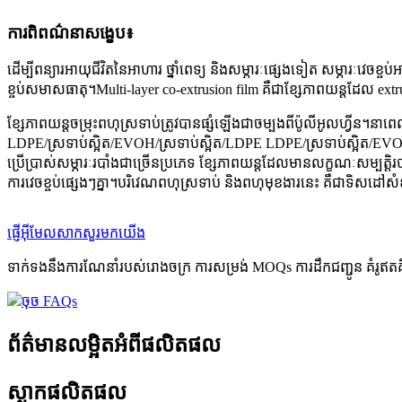
ការពិពណ៌នាសង្ខេប៖
ដើម្បីពន្យារអាយុជីវិតនៃអាហារ ថ្នាំពេទ្យ និងសម្ភារៈផ្សេងទៀត សម្ភារៈវេចខ្ចប់
ខ្ចប់សមាសធាតុ។Multi-layer co-extrusion film គឺជាខ្សែភាពយន្តដែល extr
ខ្សែភាពយន្តចម្រុះពហុស្រទាប់ត្រូវបានផ្សំឡើងជាចម្បងពីប៉ូលីអូលហ្វីន។នាពេល
LDPE/ស្រទាប់ស្អិត/EVOH/ស្រទាប់ស្អិត/LDPE LDPE/ស្រទាប់ស្អិត/EVOH
ប្រើប្រាស់សម្ភារៈរបាំងជាច្រើនប្រភេទ ខ្សែភាពយន្តដែលមានលក្ខណៈសម្បត្តិ
ការវេចខ្ចប់ផ្សេងៗគ្នា។បរិវេណពហុស្រទាប់ និងពហុមុខងារនេះ គឺជាទិសដៅសំ
ផ្ញើអ៊ីមែលសាកសួរមកយើង
ទាក់ទងនឹងការណែនាំរបស់រោងចក្រ ការសម្រង់ MOQs ការដឹកជញ្ជូន គំរូឥតគ
ចុច FAQs
ព័ត៌មានលម្អិតអំពីផលិតផល
ស្លាកផលិតផល