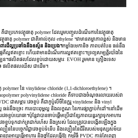
គឺជាប្រភេទវត្ថុធាតុ polymer ដែលរួមបញ្ចូលដំណើរការនៃវត្ថុធាតុ
ត្ថុធាតុ polymer ជាតិអាល់កុល ethylene ។វាមានតម្លាភាពខ្ពស់ និងមាន
ដ៏ល្អប្រឆាំងនឹងឧស្ម័ន និងប្រេង។
កម្លាំងមេកានិច ភាពបត់បែន ធន់នឹង
ផ្ទៃគឺល្អឥតខ្ចោះ ហើយវាមានដំណើរការល្អឥតខ្ចោះ។ទ្រព្យសម្បត្តិរបាំងនៃ
ីឡែន។ផលិតផលដែលខ្ចប់ដោយសម្ភារៈ EVOH រួមមាន គ្រឿងទេស
់ ផលិតផលឈីស ជាដើម។
ាតុ polymer នៃ vinylidene chloride (1,1-dichloroethylene) ។
mopolymer polyvinylidene chloride គឺទាបជាងចំណុចរលាយរបស់វា
VDC ជាសម្ភារៈវេចខ្ចប់ គឺជាកូប៉ូលីមឺនៃក្លរួ vinylidene និង vinyl
 ធន់នឹងច្រេះ ការបោះពុម្ពល្អ និងលក្ខណៈនៃការផ្សាភ្ជាប់កំដៅ។នៅដើម
ខ្ចប់យោធា។ប៉ុន្តែ​វា​បាន​ចាប់​ផ្ដើម​ប្រើ​ជា​ខ្សែ​ភាព​យន្ត​រក្សា​ទុក​អាហារ​
រវេចខ្ចប់ទុកដាក់ត្រជាក់រហ័ស និងស្រស់ ដែលត្រូវបានបង្កើតឡើងក្នុង
្បឿននៃបច្ចេកវិជ្ជាវេចខ្ចប់ទំនើប និងល្បឿននៃជីវិតរបស់មនុស្សសម័យ
ងការពន្យារអាយុធ្នើអាហារ និងថ្នាំដែលធ្វើឱ្យ កម្មវិធី PVDC កាន់តែពេញ