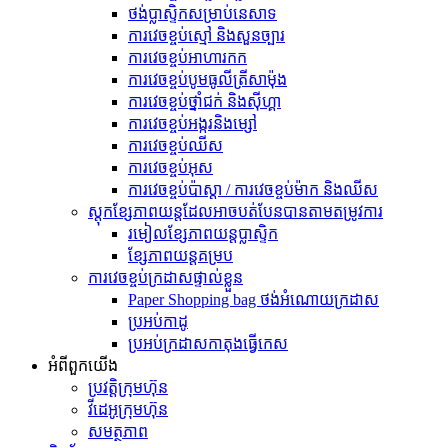
ថង់ប្លាស្ទិកសម្រាប់នេសាទ
ការវេចខ្ចប់ស្មៅ និងសួនច្បារ
ការវេចខ្ចប់អាហារកក
ការវេចខ្ចប់បូមធូលីត្រីសាម៉ុង
ការវេចខ្ចប់ថ្នាំជក់ និងស៊ីហ្គា
ការវេចខ្ចប់អង្ករនិងម្សៅ
ការវេចខ្ចប់ឈីស
ការវេចខ្ចប់អុស
ការវេចខ្ចប់ប៉ាស្តា / ការវេចខ្ចប់ម៉ាក និងឈីស
ស្តុកខ្សែភាពយន្តដែលអាចបត់បែនបានតាមតម្រូវការ
រមៀលខ្សែភាពយន្តប្លាស្ទិក
ខ្សែភាពយន្តគម្រប
ការវេចខ្ចប់ក្រដាសផ្ទាល់ខ្លួន
Paper Shopping bag ថង់អំណោយក្រដាស
ប្រអប់​កាដូ
ប្រអប់ក្រដាសកាតុងធ្វើកេស
អំពី​ពួក​យើង
ប្រវត្តិ​ក្រុមហ៊ុន
វីដេអូក្រុមហ៊ុន
សមត្ថភាព