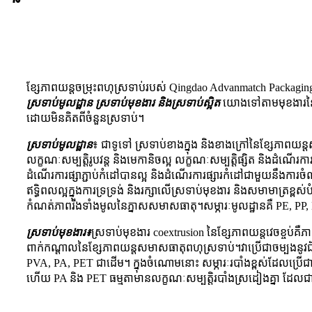
ខ្សែភាពយន្តចម្រុះពហុស្រទាប់របស់ Qingdao Advanmatch Packagi
ស្រទាប់មូលដ្ឋាន ស្រទាប់មុខងារ និងស្រទាប់ស្អិត
យោងទៅតាមមុខងារនៃស
ដោយមិនគិតពីចំនួនស្រទាប់។
ស្រទាប់មូលដ្ឋាន
៖ ជាទូទៅ ស្រទាប់ខាងក្នុង និងខាងក្រៅនៃខ្សែភាពយ
លក្ខណៈសម្បត្តិរូបវន្ត និងមេកានិចល្អ លក្ខណៈសម្បត្តិផ្សិត និងដំណើរការ
ដំណើរការផ្សាភ្ជាប់កំដៅបានល្អ និងដំណើរការផ្សារកំដៅជាមួយនឹងការច
ឥទ្ធិពលល្អក្នុងការទ្រទ្រង់ និងរក្សាលើស្រទាប់មុខងារ និងសមាមាត្រខ្
កំណត់ភាពរឹងទាំងមូលនៃភ្នាសសមាសធាតុ។សម្ភារៈមូលដ្ឋានគឺ PE, PP
ស្រទាប់មុខងារ៖
ស្រទាប់មុខងារ coextrusion នៃខ្សែភាពយន្តវេចខ្ចប់គ
ពាក់កណ្តាលនៃខ្សែភាពយន្តសមាសធាតុពហុស្រទាប់។វាប្រើជាចម្បងនូ
PVA, PA, PET ជាដើម។ ក្នុងចំណោមនោះ សម្ភារៈរបាំងខ្ពស់ដែលប្រ
ហើយ PA និង PET ធម្មតាមានលក្ខណៈសម្បត្តិរបាំងស្រដៀងគ្នា ដែលជាកម្