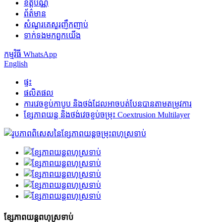
ខិត្តប័ណ្ណ
ព័ត៌មាន
សំណួរគេសួរញឹកញាប់
ទាក់ទង​មក​ពួក​យើង
កម្មវិធី WhatsApp
English
ផ្ទះ
ផលិតផល
ការវេចខ្ចប់កាបូប និងថង់ដែលអាចបត់បែនបានតាមតម្រូវការ
ខ្សែភាពយន្ត និងថង់វេចខ្ចប់ចម្រុះ Coextrusion Multilayer
ខ្សែភាពយន្តពហុស្រទាប់