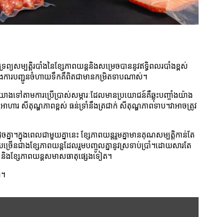
ូវទ្រព្យសម្បត្តិរបាំងនៃខ្សែភាពយន្តនិងសម្រេចបាននូវឥទ្ធិពលរបាំងខ្ពស់
និងការបញ្ជូនចំហាយទឹកគឺពិតជាមានកម្រិតទាបណាស់។
យោងទៅតាមការប្រើប្រាស់សម្ភារៈដែលមានប្រយោជន៍គឺឆ្លុះបញ្ចាំងយ៉ាង
ារ សីតុណ្ហភាពខ្ពស់ ធន់ទ្រាំនឹងត្រជាក់ សីតុណ្ហភាពទាប។វា​អាច​ត្រូវ​
គ្នា។ក្នុងពេលជាមួយគ្នានេះ ខ្សែភាពយន្តរួមគ្នាមានគុណសម្បត្តិកាន់តែ
ាយច្រើនជាងខ្សែភាពយន្តដែលរួមបញ្ចូលគ្នានូវស្រទាប់ប្រាំ។ដោយសារតែ
ួត និងខ្សែភាពយន្តសមាសធាតុផ្សេងទៀត។
ា។