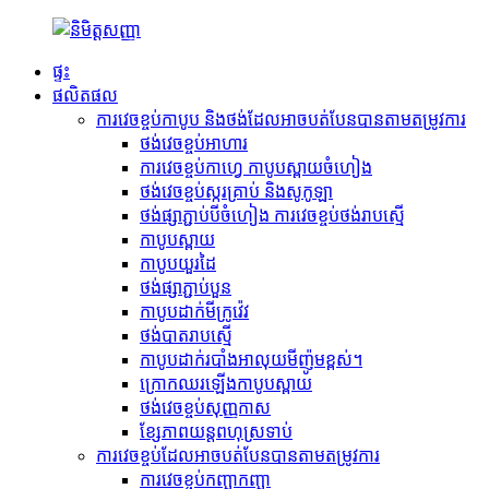
ផ្ទះ
ផលិតផល
ការវេចខ្ចប់កាបូប និងថង់ដែលអាចបត់បែនបានតាមតម្រូវការ
ថង់វេចខ្ចប់អាហារ
ការវេចខ្ចប់កាហ្វេ កាបូបស្ពាយចំហៀង
ថង់វេចខ្ចប់ស្ករគ្រាប់ និងសូកូឡា
ថង់ផ្សាភ្ជាប់បីចំហៀង ការវេចខ្ចប់ថង់រាបស្មើ
កាបូបស្ពាយ
កាបូបយួរដៃ
ថង់ផ្សាភ្ជាប់បួន
កាបូបដាក់មីក្រូវ៉េវ
ថង់បាតរាបស្មើ
កាបូបដាក់របាំងអាលុយមីញ៉ូមខ្ពស់។
ក្រោកឈរឡើងកាបូបស្ពាយ
ថង់វេចខ្ចប់សុញ្ញកាស
ខ្សែភាពយន្តពហុស្រទាប់
ការវេចខ្ចប់ដែលអាចបត់បែនបានតាមតម្រូវការ
ការវេចខ្ចប់កញ្ឆាកញ្ឆា