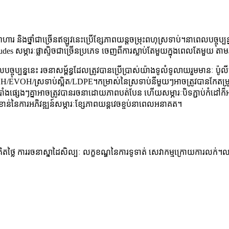
អាហារ និងថ្នាំជាច្រើនឥឡូវនេះប្រើខ្សែភាពយន្តចម្រុះពហុស្រទាប់។នាពេលបច្ចុប្បន្នន
udes សម្ភារៈផ្លាស្ទិចជាច្រើនប្រភេទ ចេញពីការស្លាប់តែមួយក្នុងពេលតែមួយ 
បច្ចុប្បន្ននេះ រចនាសម្ព័ន្ធដែលត្រូវបានប្រើប្រាស់យ៉ាងទូលំទូលាយរួមមានៈ ប៉ូ
/EVOH/ស្រទាប់ស្អិត/LDPE។កម្រាស់នៃស្រទាប់នីមួយៗអាចត្រូវបានកែតម្រូ
របាំងផ្សេងៗគ្នាអាចត្រូវបានរចនាដោយភាពបត់បែន ហើយសម្ភារៈបិទភ្ជាប់កំដៅក៏អ
ខាន់នៃការអភិវឌ្ឍន៍សម្ភារៈខ្សែភាពយន្តវេចខ្ចប់នាពេលអនាគត។
ិតថ្លៃ ការរចនាស្នាដៃសិល្បៈ លក្ខខណ្ឌនៃការទូទាត់ សេវាកម្មក្រោយការលក់។