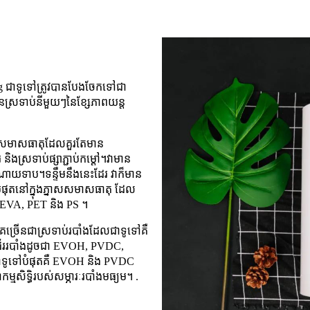
ng ជាទូទៅត្រូវបានបែងចែកទៅជា
្រទាប់នីមួយៗនៃខ្សែភាពយន្ត
ន្តសមាសធាតុដែលគួរតែមាន
 និងស្រទាប់ផ្សាភ្ជាប់កម្ដៅ។វាមាន
ំណាយទាប។ទន្ទឹមនឹងនេះដែរ វាក៏មាន
ពស់បំផុតនៅក្នុងភ្នាសសមាសធាតុ ដែល
, EVA, PET និង PS ។
ឺភាគច្រើនជាស្រទាប់របាំងដែលជាទូទៅគឺ
វជ័ររបាំងដូចជា EVOH, PVDC,
ើជាទូទៅបំផុតគឺ EVOH និង PVDC
មសិទ្ធិរបស់សម្ភារៈរបាំងមធ្យម។ .