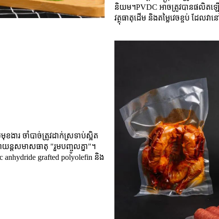
និយម។PVDC អាច​ត្រូវ​បាន​ផលិត​ឡើង​ជា
វត្ថុ​ធាតុ​ដើម និង​តម្លៃ​វេច​ខ្ចប់ ដែល​វា
ខងារ ចាំបាច់ត្រូវដាក់ស្រទាប់ស្អិត
ភាពយន្តសមាសធាតុ "រួមបញ្ចូលគ្នា"។
c anhydride grafted polyolefin និង