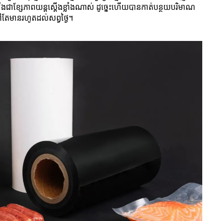
​ខ្សែ​ភាព​យន្ត​ស្តើង​ខ្លាំង​ណាស់ ដូច្នេះ​ហើយ​បាន​កាត់​បន្ថយ​បរិមាណ​
​នៅ​តែ​មាន​រហូត​ដល់​សព្វ​ថ្ងៃ។